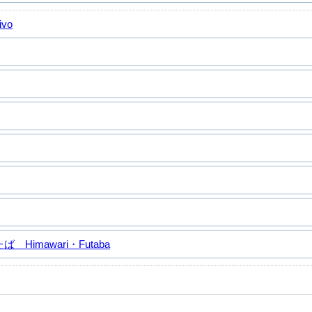
ivo
Himawari・Futaba