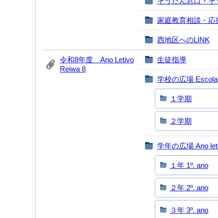
そうだん窓口・そ
家庭教育相談・応
西地区へのLINK
令和8年度 Ano Letivo
生徒指導
Reiwa 8
学校の広場 Escola
１学期
２学期
学年の広場 Ano let
１年 1º. ano
２年 2º. ano
３年 3º. ano