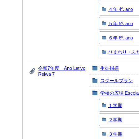
４年 4º. ano
５年 5º. ano
６年 6º. ano
ひまわり・ふたば 
令和7年度 Ano Letivo
生徒指導
Reiwa 7
スクールプラン
学校の広場 Escola
１学期
２学期
３学期