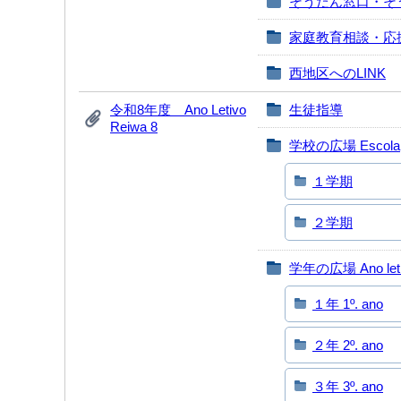
そうだん窓口・そ
家庭教育相談・応
西地区へのLINK
令和8年度 Ano Letivo
生徒指導
Reiwa 8
学校の広場 Escola
１学期
２学期
学年の広場 Ano let
１年 1º. ano
２年 2º. ano
３年 3º. ano