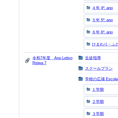
４年 4º. ano
５年 5º. ano
６年 6º. ano
ひまわり・ふたば 
令和7年度 Ano Letivo
生徒指導
Reiwa 7
スクールプラン
学校の広場 Escola
１学期
２学期
３学期