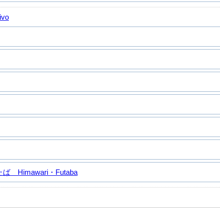
ivo
Himawari・Futaba