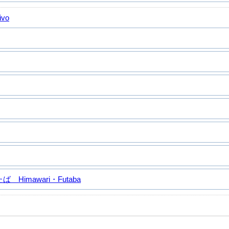
ivo
Himawari・Futaba