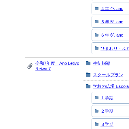
４年 4º. ano
５年 5º. ano
６年 6º. ano
ひまわり・ふたば 
令和7年度 Ano Letivo
生徒指導
Reiwa 7
スクールプラン
学校の広場 Escola
１学期
２学期
３学期