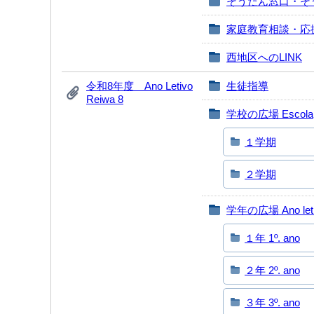
そうだん窓口・そ
家庭教育相談・応
西地区へのLINK
令和8年度 Ano Letivo
生徒指導
Reiwa 8
学校の広場 Escola
１学期
２学期
学年の広場 Ano let
１年 1º. ano
２年 2º. ano
３年 3º. ano