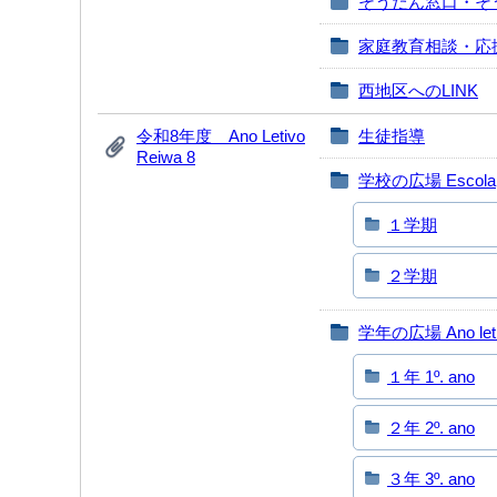
そうだん窓口・そ
家庭教育相談・応
西地区へのLINK
令和8年度 Ano Letivo
生徒指導
Reiwa 8
学校の広場 Escola
１学期
２学期
学年の広場 Ano let
１年 1º. ano
２年 2º. ano
３年 3º. ano