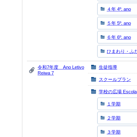
４年 4º. ano
５年 5º. ano
６年 6º. ano
ひまわり・ふたば 
令和7年度 Ano Letivo
生徒指導
Reiwa 7
スクールプラン
学校の広場 Escola
１学期
２学期
３学期