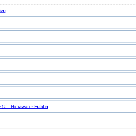
ivo
Himawari・Futaba