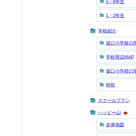
5・6年生
1・2年生
学校紹介
坂口小学校の
学校周辺MAP
坂口小学校の
校歌
スクールプラン
ハッピー山
全体地図