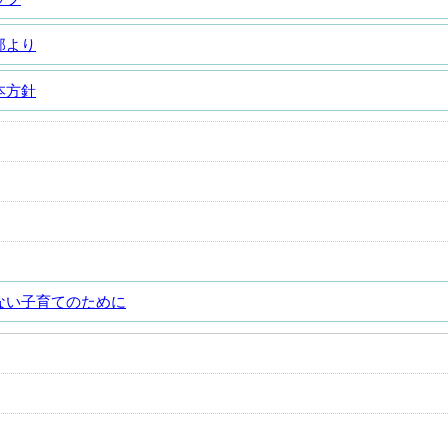
部より
本方針
ない子育てのために