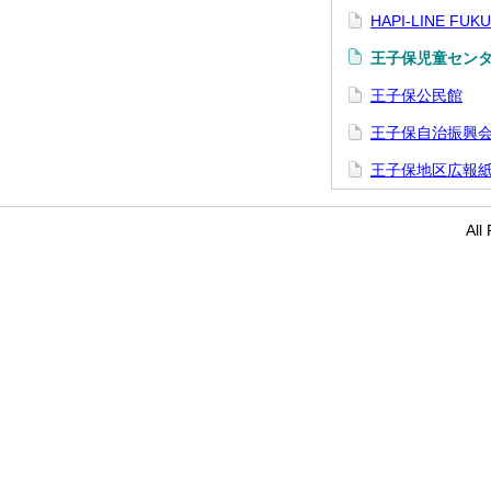
HAPI-LINE F
王子保児童セン
王子保公民館
王子保自治振興
王子保地区広報
Al