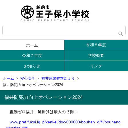
令和８年度
ホーム
令和７年度
学校概要
お知らせ
リンク
ホーム
安心安全
福井県警察本部より
福井防犯力向上オペレーション2024
福井防犯力向上オペレーション2024
盗難ゼロ福井～鍵掛けは最大の防御～
www.pref.fukui.lg.jp/kenkei/doc/090000/bouhan_d/fil/bouhano