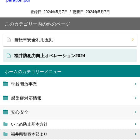
peration.pdf
登録日:
2024年5月7日
/
更新日:
2024年5月7日
このカテゴリー内の他のページ
自転車安全利用五則
福井防犯力向上オペレーション2024
ホーム
学校開放事業
感染症対応情報
安心安全
いじめ防止基本方針
福井県警察本部より