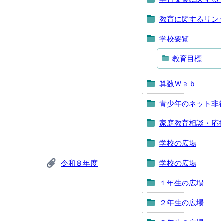
教育に関するリン
学校要覧
教育目標
算数Ｗｅｂ
青少年のネット非
家庭教育相談・応
学校の広場
令和８年度
学校の広場
１年生の広場
２年生の広場