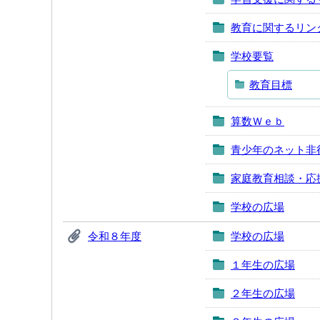
教育に関するリン
学校要覧
教育目標
算数Ｗｅｂ
青少年のネット非
家庭教育相談・応
学校の広場
令和８年度
学校の広場
１年生の広場
２年生の広場