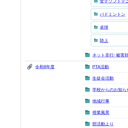
女子ソフトテ
バドミントン
卓球
陸上
ネット非行･被害
令和8年度
PTA活動
生徒会活動
学校からのお知ら
地域行事
授業風景
部活動より