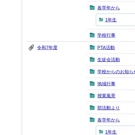
各学年から
1年生
学校行事
令和7年度
PTA活動
生徒会活動
学校からのお知ら
地域行事
授業風景
部活動より
各学年から
1年生