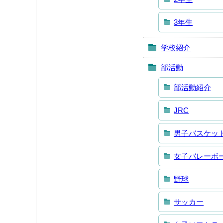
3年生
学校紹介
部活動
部活動紹介
JRC
男子バスケッ
女子バレーボ
野球
サッカー