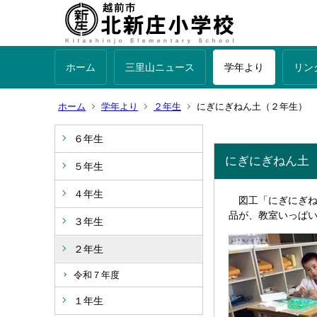
ホーム
三里山ニュース
学年より
リン
ホーム
学年より
２年生
にぎにぎねん土（２年生）
６年生
にぎにぎねん土
５年生
４年生
図工「にぎにぎね
品が、教室いっぱ
３年生
２年生
令和７年度
１年生