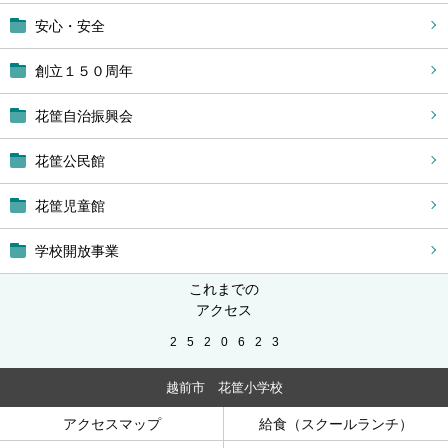
安心・安全
創立１５０周年
花筐自治振興会
花筐公民館
花筐児童館
学校開放事業
これまでの
アクセス
2
5
2
0
6
2
3
越前市 花筐小学校
アクセスマップ
給食（スクールランチ）